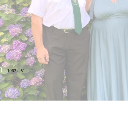
n
1962 e.V.